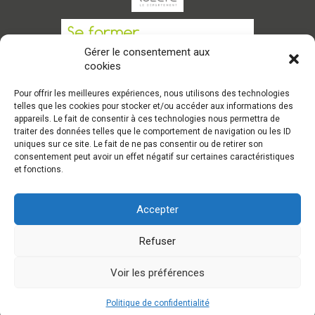
Gérer le consentement aux
cookies
Pour offrir les meilleures expériences, nous utilisons des technologies
telles que les cookies pour stocker et/ou accéder aux informations des
appareils. Le fait de consentir à ces technologies nous permettra de
traiter des données telles que le comportement de navigation ou les ID
CONTACT
CANDIDATER
uniques sur ce site. Le fait de ne pas consentir ou de retirer son
consentement peut avoir un effet négatif sur certaines caractéristiques
et fonctions.
Accepter
Refuser
Tous droits réservés à
Unîmes Antenne de Mende
-
Voir les préférences
Mentions légales
-
Politique de confidentialité
-
Conception & Développement :
AFA-Multimedia
Politique de confidentialité